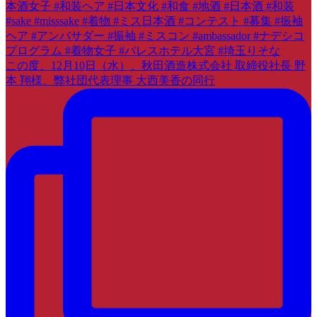
この度、12月10日（水）、秋田酒造株式会社 取締役社長 野
本 翔様、弊社団代表理事 大西美香の同行