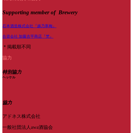
Supporting member of Brewery
石本酒造株式会社『越乃寒梅』
合資会社 加藤吉平商店『梵』
＊掲載順不同
協力
特別協力
ヘッケル
協力
アドネス株式会社
一般社団法人awa酒協会