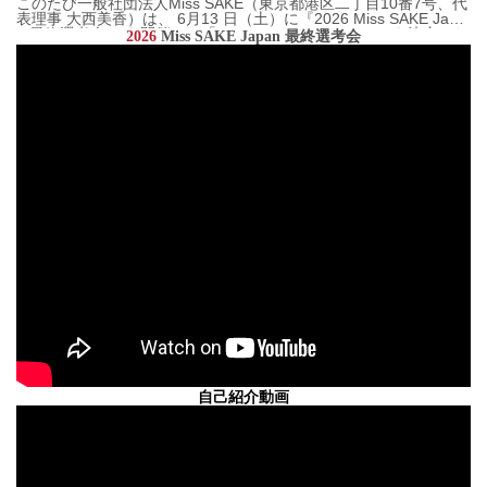
n 最終選考会 』を開催し、「2026 Miss SAKE Japan」を決定いた
このたび一般社団法人Miss SAKE（東京都港区二丁目10番7号、代
しました。日本の伝統ある文化 ｢日本酒」を中心に、日本文化の魅
表理事 大西美香）は、 6月13 日（土）に『2026 Miss SAKE Japa
力...
n 最終選考会 』を開催し、「2026 Miss SAKE Japan」を決定いた
2026
Miss SAKE Japan 最終選考会
しました。日本の伝統ある文化 ｢日本酒」を中心に、日本文化の魅
力...
自己紹介動画