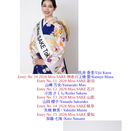
氏井 香里/Ujii Kaori
Entry No. 10 2026 Miss SAKE 神奈川
上條 愛/Kamijo Mana
Entry No. 11
2026 Miss SAKE 新潟
山﨑 万央/Yamazaki Mao
Entry No. 12 2026 Miss SAKE 石川
小池 さくら/Koike Sakura
Entry No. 13 2026 Miss SAKE 山梨
山田 櫻子/Yamada Sakurako
Entry No. 14 2026 Miss SAKE 岐阜
矢橋 舞美 / Yabashi Maimi
Entry No. 15 2026 Miss SAKE 愛知
加藤 七海 /Kato Nanami