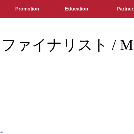
Promotion
Education
Partner
ァイナリスト / Miss S
ma