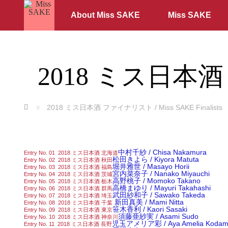
About Miss SAKE
Miss SAKE
2018 ミス日本酒 フ
ホーム
2018 ミス日本酒 ファイナリスト / Miss SAKE Finalists
中村千紗 / Chisa Nakamura
Entry No. 01 2018 ミス日本酒 北海道
松田きよら / Kiyora Matuta
Entry No. 02 2018 ミス日本酒 秋田
堀井雅世 / Masayo Horii
Entry No. 03 2018 ミス日本酒 福島
宮内菜奈子 / Nanako Miyauchi
Entry No. 04 2018 ミス日本酒 茨城
高野桃子 / Momoko Takano
Entry No. 05 2018 ミス日本酒 栃木
高橋まゆり / Mayuri Takahashi
Entry No. 06 2018 ミス日本酒 群馬
武田紗和子 / Sawako Takeda
Entry No. 07 2018 ミス日本酒 埼玉
新田真美 / Mami Nitta
Entry No. 08 2018 ミス日本酒 千葉
笹木香利 / Kaori Sasaki
Entry No. 09 2018 ミス日本酒 東京
須藤亜紗実 / Asami Sudo
Entry No. 10 2018 ミス日本酒 神奈川
児玉アメリア彩 / Aya Amelia Koda
Entry No. 11 2018 ミス日本酒 長野