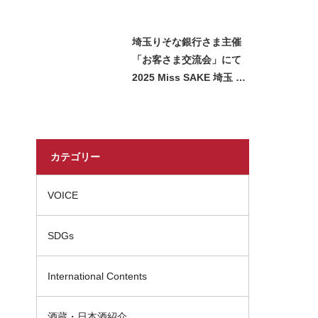
ました
埼玉りそな銀行さま主催
「お客さま交流会」にて
2025 Miss SAKE 埼玉 石
﨑智子が日本酒をご紹介
させていただきました
カテゴリー
VOICE
SDGs
International Contents
酒蔵・日本酒紹介