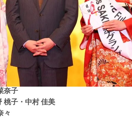
 菜奈子
野 桃子・中村 佳美
 奈々