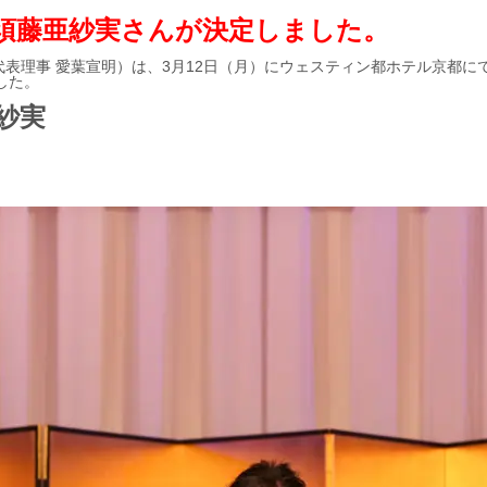
の須藤亜紗実さんが決定しました。
代表理事
愛葉宣明）は、
3
月
12
日（月）にウェスティン都ホテル京都に
した。
亜紗実