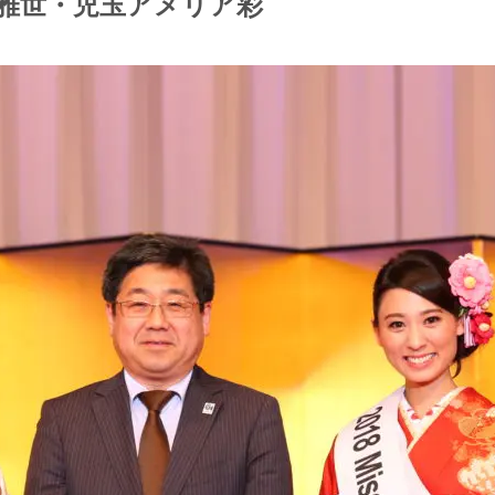
井 雅世・児玉アメリア彩