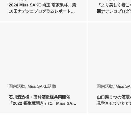
2024 Miss SAKE 埼玉 南家果林、第
『より美しく着こ
10回ナデシコプログラムレポート…
回ナデシコプログ
国内活動
,
Miss SAKE活動
国内活動
,
Miss S
石川酒造様・田村酒造様共同開催
山口県３つの酒蔵を、
「2022 福生蔵開き」に、Miss SAKE
見学させていただ
が参…