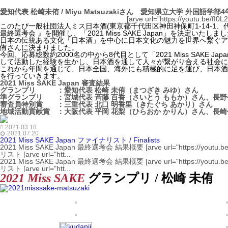
愛知代表 松崎未侑 / Miyu Matsuzakiさん 愛知県立大学 外国語学部4
[arve url=”https://youtu.be/fI0
このたび一般社団法人ミス日本酒(東京都千代田区神田神保町1-14-1、代表理事 
最終選考会 』を開催し、「2021 Miss SAKE Japan」を決定いたしま
日本の伝統ある文化「日本酒」を中心に日本文化の魅力を世界へ繋ぐアンバサタ
侑さんに決まりました。
今回、応募総数約2000名の中から8代目として「2021 Miss SAKE 
して活動した経験を生かし、日本酒を通して人々が繋がり合える社会に
これから年間を通じて、日本全国、海外にも積極的に足を運び、日本
を行っていきます。
2021 Miss SAKE Japan
審査結果
グランプリ ：愛知代表 松崎 未侑
（まつざき みゆ）さん
準グランプリ ：宮城代表 斉藤 百香
（さいとう ももか
）さん、長野
審査員特別賞 ：三重代表 北口 明香里
（きたぐち あかり）さん
地域活動貢献賞 ：大阪代表 平岡 花梨
（ひらおか かりん）さん、長崎
2021.03.18
2021.07.20
2021 Miss SAKE Japan ファイナリスト / Finalists
2021 Miss SAKE Japan 最終選考会 結果概要 [arve url="https://youtu.be/fI0L2IxEzcY" loop=
リスト [arve url="htt...
2021 Miss SAKE Japan 最終選考会 結果概要 [arve url="https://youtu.be/fI0L2IxEzcY" loop=
リスト [arve url="htt...
2021
Miss SAKE
グランプリ / 松崎 未侑