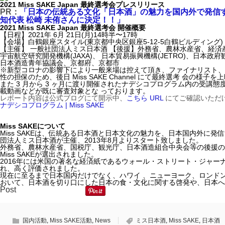
2021 Miss SAKE Japan 最終選考会プレスリリース
PR：
「日本の伝統ある文化「日本酒」の魅力を国内外で発信するアン
知代表 松崎 未侑さんに決定！！」
2021 Miss SAKE Japan 最終選考会 開催概要
【日程】2021年 6月 21日(月)14時半〜17時
【会場】白鶴銀座スタイル(東京都中央区銀座5-12-5白鶴ビルディング)
【主催】 一般社団法人ミス日本酒 【後援】外務省、農林水産省、経済
宇宙航空研究開発機構(JAXA)、 日本貿易振興機構(JETRO)、日本
日本酒造⻘年協議会、京都府、京都市
※新型コロナの影響下により一般来場は控えて頂き、ファイナリスト、
性の担保のため、後日 Miss SAKE Channel にて最終選考 会の様子
また 3 月から 3 ヶ月に渡り開催されたナデシコプログラム内の受講態度、 
載動画などが既に審査対象とな っております。
レポート内容は公式ブログにて開示中、
こちら URL
にてご確認いただ
ナデシコプログラム | Miss SAKE
Miss SAKEについて
Miss SAKEは、伝統ある日本酒と日本文化の魅力を、日本国内外に発
団法人ミス日本酒が主催、2013年8月よりスタート致しました。
外務省、農林水産省、国税庁、観光庁、日本酒造組合中央会等の後援のもと
Miss SAKEが選出されました。
2016年には米国の著名な経済紙であるウォール・ストリート・ジャ
れ、高く評価されました。
現在に至るまで日本国内だけでなく、ハワイ 、ニューヨーク、ロンド
おいて、日本酒を切り口にした日本の食・文化に関する啓発や、日本へ
Post
国内活動
,
Miss SAKE活動
,
News
ミス日本酒
,
Miss SAKE
,
日本酒