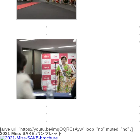
[arve url=”https://youtu.be/imqOQRCsAyw” loop=”no” muted=”no” /]
2021 Miss SAKE パンフレット