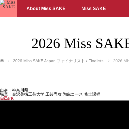
About Miss SAKE
Miss SAKE
2026 Miss SA
ホーム
2026 Miss SAKE Japan ファイナリスト / Finalists
2026 M
出身：神奈川県
職業：金沢美術工芸大学 工芸専攻 陶磁コース 修士課程
自己PR