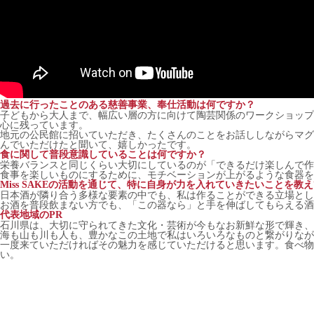
過去に行ったことのある慈善事業、奉仕活動は何ですか？
子どもから大人まで、幅広い層の方に向けて陶芸関係のワークショップ
心に残っています。
地元の公民館に招いていただき、たくさんのことをお話ししながらマグ
んでいただけたと聞いて、嬉しかったです。
食に関して普段意識していることは何ですか？
栄養バランスと同じくらい大切にしているのが「できるだけ楽しんで作
食事を楽しいものにするために、モチベーションが上がるような食器を
Miss SAKEの活動を通じて、特に自身が力を入れていきたいことを教
日本酒が隣り合う多様な要素の中でも、私は作ることができる立場とし
お酒を普段飲まない方でも、「この器なら」と手を伸ばしてもらえる酒
代表地域のPR
石川県は、大切に守られてきた文化・芸術が今もなお新鮮な形で輝き、
海も山も川も人も、豊かなこの土地で私はいろいろなものと繋がりなが
一度来ていただければその魅力を感じていただけると思います。食べ物
い。