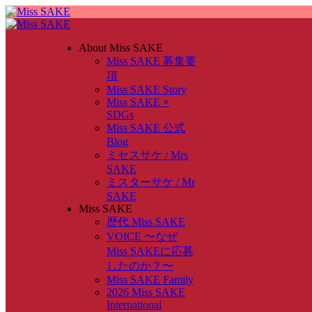
About Miss SAKE
Miss SAKE 募集要
項
Miss SAKE Story
Miss SAKE ×
SDGs
Miss SAKE 公式
Blog
ミセスサケ / Mrs
SAKE
ミスターサケ / Mr
SAKE
Miss SAKE
歴代 Miss SAKE
VOICE 〜なぜ
Miss SAKEに応募
したのか？〜
Miss SAKE Family
2026 Miss SAKE
International