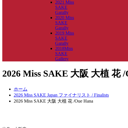
2021 Miss
SAKE
Garally
2020 Miss
SAKE
Garally
2019 Miss
SAKE
Garally
2018Miss
SAKE
Gallery
2026 Miss SAKE 大阪 大植 花 /
ホーム
2026 Miss SAKE Japan ファイナリスト / Finalists
2026 Miss SAKE 大阪 大植 花 /Oue Hana