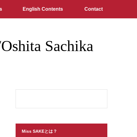
s
English Contents
Contact
hita Sachika
Miss SAKEとは？