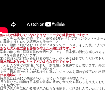
他の人が経験していないようなユニークな経験は何ですか？
「ニッチな地域への旅」です。高校を1年休学してフィンランドへホー
に興味を持ちロシア語専攻を決めたこと、
ロシア語圏に飛び込むべくカザフスタンでホームステイした後、1人で
あなたの人生に最も影響を与えた人物は誰ですか？
学業の傍ら働く酒蔵直営飲食店の店主です。日本酒の新たな楽しみ方を
ースを考案されています。
常に挑戦と試行錯誤を続ける姿勢から、多くを学ばせていただいており
日本酒はあなたにとってどのような存在ですか？
「人と人を繋ぐ潤滑油」であり「多様性」を象徴すると思います。外交
う場面に欠かせないものだと思います。
また、日本酒そのものが多様性に富み、ジャンルを問わず幅広いお料理
代表地域のPR
岐阜県には約50の酒蔵があり、古くから酒造りが盛んです。
長良川などの清流は日本酒や岐阜の豊かな食文化や暮らしを支えており
とも魅力です。
日本の真ん中に広がる岐阜県の様々な表情を、ぜひ楽しんでいただけれ