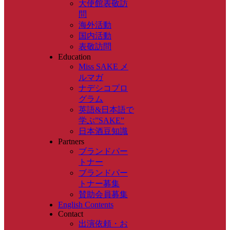
大使館表敬訪
問
海外活動
国内活動
表敬訪問
Education
Miss SAKE メ
ルマガ
ナデシコプロ
グラム
英語&日本語で
学ぶ”SAKE”
日本酒豆知識
Partners
ブランドパー
トナー
ブランドパー
トナー募集
賛助会員募集
English Contents
Contact
出演依頼・お