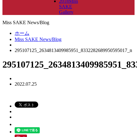
2018Miss
SAKE
Gallery
Miss SAKE News/Blog
ホーム
Miss SAKE News/Blog
295107125_2634813409985951_8332282689950595017_n
295107125_2634813409985951_83
2022.07.25