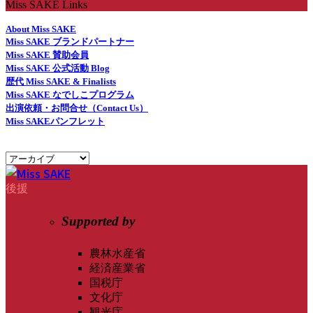
Miss SAKE Links
About Miss SAKE
Miss SAKE ブランドパートナー
Miss SAKE 賛助会員
Miss SAKE 公式活動 Blog
歴代 Miss SAKE & Finalists
Miss SAKE なでしこプログラム
出演依頼・お問合せ（Contact Us）
Miss SAKEパンフレット
後援
Supported by
農林水産省
経済産業省
国税庁
文化庁
観光庁