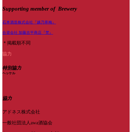
Supporting member of Brewery
石本酒造株式会社『越乃寒梅』
合資会社 加藤吉平商店『梵』
＊掲載順不同
協力
特別協力
ヘッケル
協力
アドネス株式会社
一般社団法人awa酒協会