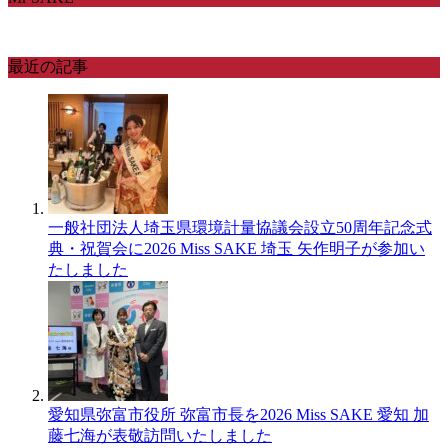
最近の記事
一般社団法人埼玉県環境計量協議会設立50周年記念式
典・祝賀会に2026 Miss SAKE 埼玉 矢作明子が参加い
たしました
愛知県弥富市役所 弥富市長を2026 Miss SAKE 愛知 加
藤七海が表敬訪問いたしました