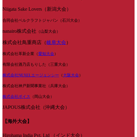
Niigata Sake Lovers（新潟大会）
合同会社ベルクラフトジャパン（石川大会）
nanairo株式会社
（山梨大会）
株式会社鳥重商店（
岐阜大会
）
株式会社革新企業（
愛知大会
）
有限会社酒乃店もりした（三重大会）
株式会社NEXELエージェンシー
（
大阪大会
）
株式会社神戸新聞事業社（兵庫大会）
株式会社ボイス
（岡山大会）
JAPOUS株式会社（沖縄大会）
【海外大会】
Hirohama India Pvt. Ltd （インド大会）