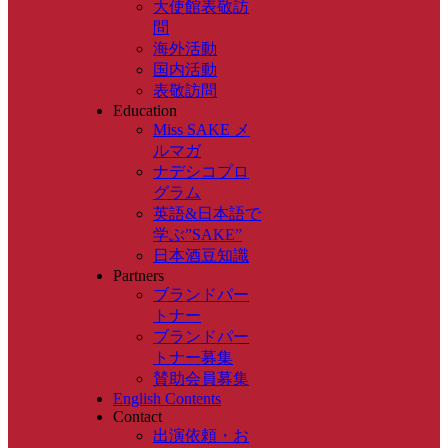
大使館表敬訪
問
海外活動
国内活動
表敬訪問
Education
Miss SAKE メ
ルマガ
ナデシコプロ
グラム
英語&日本語で
学ぶ”SAKE”
日本酒豆知識
Partners
ブランドパー
トナー
ブランドパー
トナー募集
賛助会員募集
English Contents
Contact
出演依頼・お