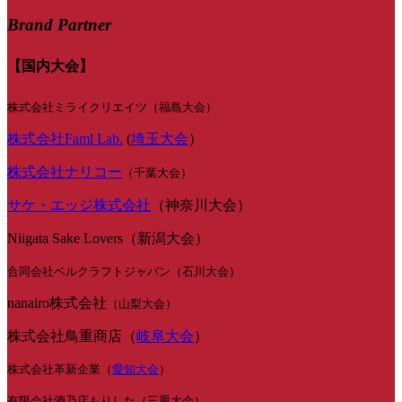
Brand Partner
【国内大会】
株式会社ミライクリエイツ（福島大会）
株式会社Faml Lab.
(
埼玉大会
）
株式会社ナリコー
（千葉大会）
サケ・エッジ株式会社
（神奈川大会）
Niigata Sake Lovers（新潟大会）
合同会社ベルクラフトジャパン（石川大会）
nanairo株式会社
（山梨大会）
株式会社鳥重商店（
岐阜大会
）
株式会社革新企業（
愛知大会
）
有限会社酒乃店もりした（三重大会）