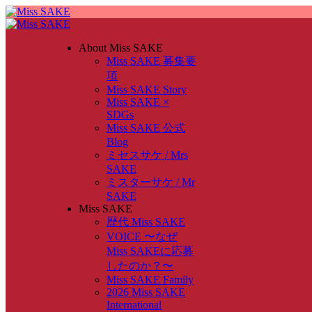
About Miss SAKE
Miss SAKE 募集要
項
Miss SAKE Story
Miss SAKE ×
SDGs
Miss SAKE 公式
Blog
ミセスサケ / Mrs
SAKE
ミスターサケ / Mr
SAKE
Miss SAKE
歴代 Miss SAKE
VOICE 〜なぜ
Miss SAKEに応募
したのか？〜
Miss SAKE Family
2026 Miss SAKE
International