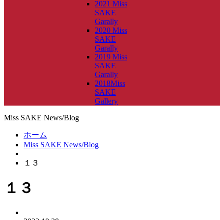
2021 Miss
SAKE
Garally
2020 Miss
SAKE
Garally
2019 Miss
SAKE
Garally
2018Miss
SAKE
Gallery
Miss SAKE News/Blog
ホーム
Miss SAKE News/Blog
１３
１３