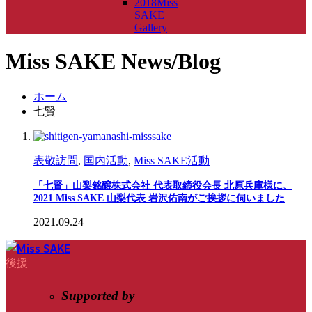
2018Miss
SAKE
Gallery
Miss SAKE News/Blog
ホーム
七賢
表敬訪問
,
国内活動
,
Miss SAKE活動
「七賢」山梨銘醸株式会社 代表取締役会長 北原兵庫様に、
2021 Miss SAKE 山梨代表 岩沢佑南がご挨拶に伺いました
2021.09.24
後援
Supported by