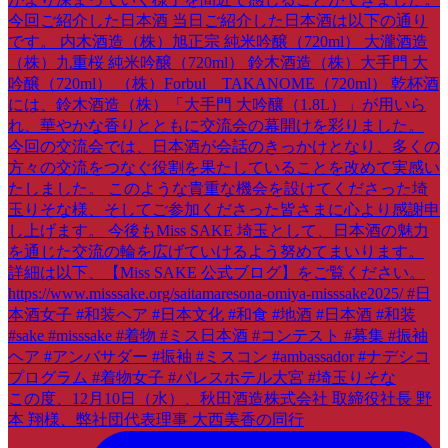
この度、12月10日（水）、秋田酒造株式会社 取締役社長 野
本 翔様、弊社団代表理事 大西美香の同行