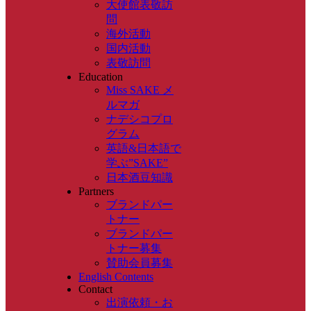
大使館表敬訪
問
海外活動
国内活動
表敬訪問
Education
Miss SAKE メ
ルマガ
ナデシコプロ
グラム
英語&日本語で
学ぶ”SAKE”
日本酒豆知識
Partners
ブランドパー
トナー
ブランドパー
トナー募集
賛助会員募集
English Contents
Contact
出演依頼・お