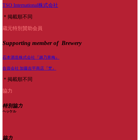
TSO International株式会社
＊掲載順不同
蔵元特別賛助会員
Supporting member of Brewery
石本酒造株式会社『越乃寒梅』
合資会社 加藤吉平商店『梵』
＊掲載順不同
協力
特別協力
ヘッケル
協力