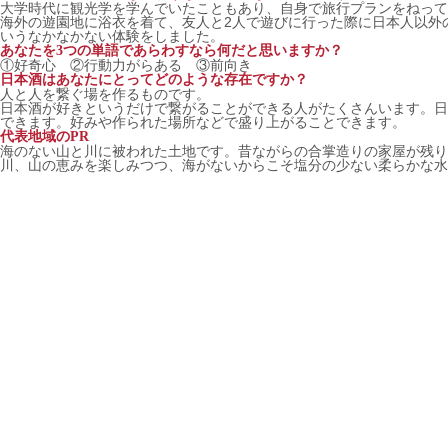
大学時代に観光学を学んでいたこともあり、自身で旅行プランをねって
海外の遊園地に浴衣を着て、友人と2人で遊びに行った際に日本人以外
いうなかなかない体験をしました。
あなたを3つの単語であらわすなら何だと思いますか？
①好奇心 ②行動力がらある ③前向き
日本酒はあなたにとってどのような存在ですか？
人と人を繋ぐ場を作るものです。
日本酒が好きというだけで繋がることができる人がたくさんいます。日
できます。好みや作られた場所などで盛り上がることできます。
代表地域のPR
海のない山と川に被われた土地です。昔ながらの合掌造りの家屋が残り
川、山の恵みを楽しみつつ、海がないからこそ塩分の少ない柔らかな水