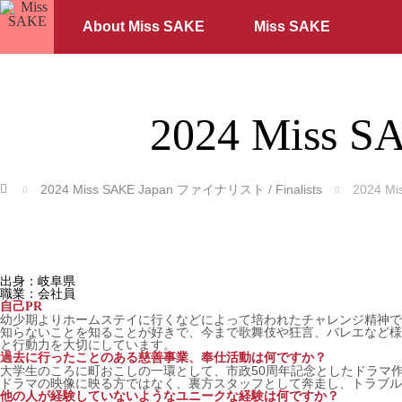
About Miss SAKE
Miss SAKE
2024 Miss 
ホーム
2024 Miss SAKE Japan ファイナリスト / Finalists
2024 M
出身：岐阜県
職業：会社員
自己PR
幼少期よりホームステイに行くなどによって培われたチャレンジ精神で
知らないことを知ることが好きで、今まで歌舞伎や狂言、バレエなど様
と行動力を大切にしています。
過去に行ったことのある慈善事業、奉仕活動は何ですか？
大学生のころに町おこしの一環として、市政50周年記念としたドラマ
ドラマの映像に映る方ではなく、裏方スタッフとして奔走し、トラブル
他の人が経験していないようなユニークな経験は何ですか？