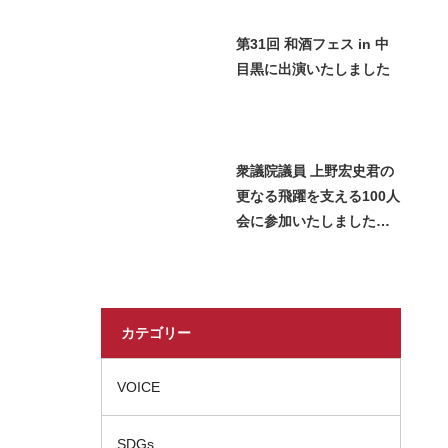
第31回 和酒フェス in 中
目黒に出演いたしました
衆議院議員 上野宏史君の
更なる飛躍を支える100人
会に参加いたしました＿
2026 Miss SAKE Japan
長瀬志珠
カテゴリー
VOICE
SDGs