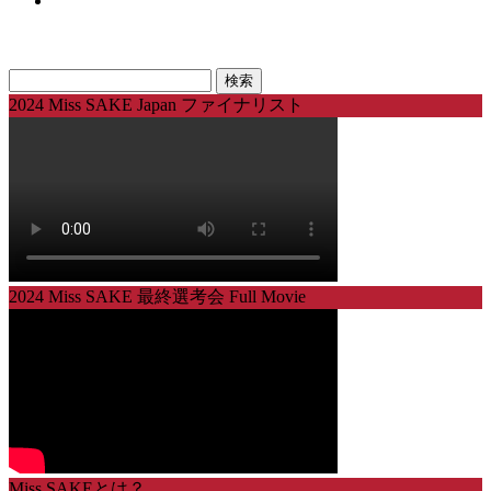
検
索:
2024 Miss SAKE Japan ファイナリスト
2024 Miss SAKE 最終選考会 Full Movie
Miss SAKEとは？