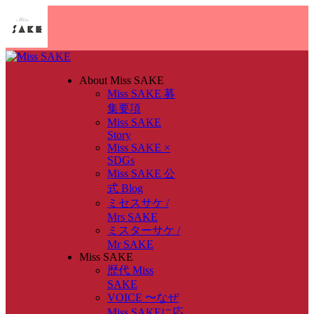
About Miss SAKE
Miss SAKE 募
集要項
Miss SAKE
Story
Miss SAKE ×
SDGs
Miss SAKE 公
式 Blog
ミセスサケ /
Mrs SAKE
ミスターサケ /
Mr SAKE
Miss SAKE
歴代 Miss
SAKE
VOICE 〜なぜ
Miss SAKEに応