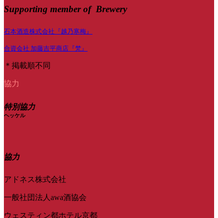
Supporting member of Brewery
石本酒造株式会社『越乃寒梅』
合資会社 加藤吉平商店『梵』
＊掲載順不同
協力
特別協力
ヘッケル
協力
アドネス株式会社
一般社団法人awa酒協会
ウェスティン都ホテル京都