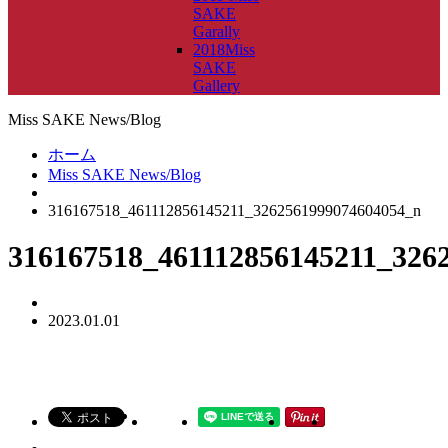
SAKE
Garally
2018Miss
SAKE
Gallery
Miss SAKE News/Blog
ホーム
Miss SAKE News/Blog
316167518_461112856145211_3262561999074604054_n
316167518_461112856145211_326
2023.01.01