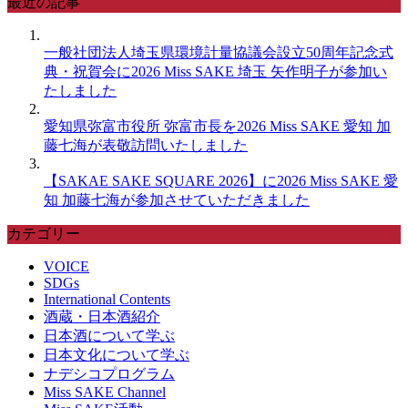
最近の記事
一般社団法人埼玉県環境計量協議会設立50周年記念式
典・祝賀会に2026 Miss SAKE 埼玉 矢作明子が参加い
たしました
愛知県弥富市役所 弥富市長を2026 Miss SAKE 愛知 加
藤七海が表敬訪問いたしました
【SAKAE SAKE SQUARE 2026】に2026 Miss SAKE 愛
知 加藤七海が参加させていただきました
カテゴリー
VOICE
SDGs
International Contents
酒蔵・日本酒紹介
日本酒について学ぶ
日本文化について学ぶ
ナデシコプログラム
Miss SAKE Channel