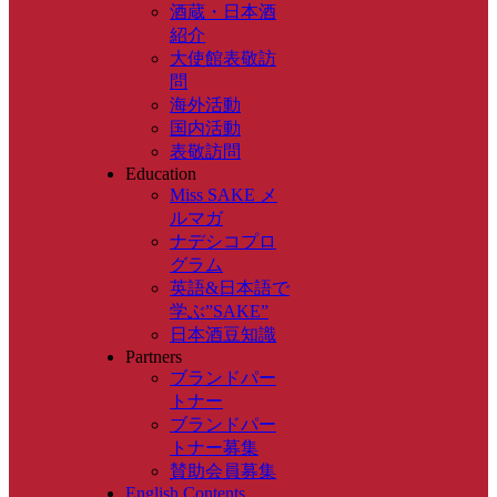
酒蔵・日本酒
紹介
大使館表敬訪
問
海外活動
国内活動
表敬訪問
Education
Miss SAKE メ
ルマガ
ナデシコプロ
グラム
英語&日本語で
学ぶ”SAKE”
日本酒豆知識
Partners
ブランドパー
トナー
ブランドパー
トナー募集
賛助会員募集
English Contents