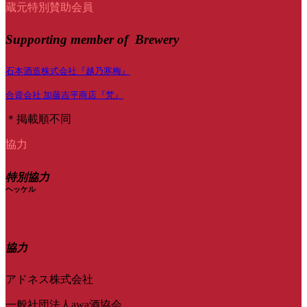
蔵元特別賛助会員
Supporting member of Brewery
石本酒造株式会社『越乃寒梅』
合資会社 加藤吉平商店『梵』
＊掲載順不同
協力
特別協力
ヘッケル
協力
アドネス株式会社
一般社団法人awa酒協会