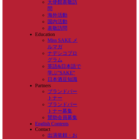
大使館表敬訪
問
海外活動
国内活動
表敬訪問
Education
Miss SAKE メ
ルマガ
ナデシコプロ
グラム
英語&日本語で
学ぶ”SAKE”
日本酒豆知識
Partners
ブランドパー
トナー
ブランドパー
トナー募集
賛助会員募集
English Contents
Contact
出演依頼・お