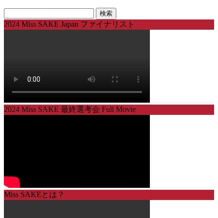
検
索:
2024 Miss SAKE Japan ファイナリスト
2024 Miss SAKE 最終選考会 Full Movie
Miss SAKEとは？