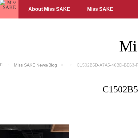
About Miss SAKE
Miss SAKE
Mi
ホーム
Miss SAKE News/Blog
C1502B5D-A7A5-46BD-BE63-
C1502B5