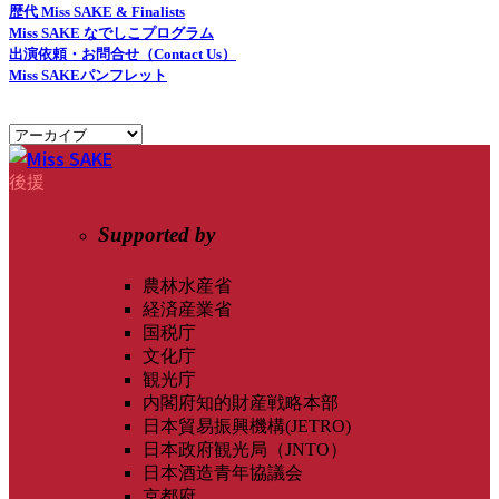
歴代 Miss SAKE & Finalists
Miss SAKE なでしこプログラム
出演依頼・お問合せ（Contact Us）
Miss SAKEパンフレット
後援
Supported by
農林水産省
経済産業省
国税庁
文化庁
観光庁
内閣府知的財産戦略本部
日本貿易振興機構(JETRO)
日本政府観光局（JNTO）
日本酒造青年協議会
京都府