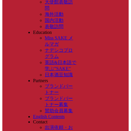
大使館表敬訪
問
海外活動
国内活動
表敬訪問
Education
Miss SAKE メ
ルマガ
ナデシコプロ
グラム
英語&日本語で
学ぶ”SAKE”
日本酒豆知識
Partners
ブランドパー
トナー
ブランドパー
トナー募集
賛助会員募集
English Contents
Contact
出演依頼・お