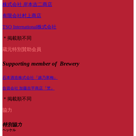
株式会社 岸本吉二商店
有限会社村上商店
TSO International株式会社
＊掲載順不同
蔵元特別賛助会員
Supporting member of Brewery
石本酒造株式会社『越乃寒梅』
合資会社 加藤吉平商店『梵』
＊掲載順不同
協力
特別協力
ヘッケル