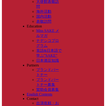
大使館表敬訪
問
海外活動
国内活動
表敬訪問
Education
Miss SAKE メ
ルマガ
ナデシコプロ
グラム
英語&日本語で
学ぶ”SAKE”
日本酒豆知識
Partners
ブランドパー
トナー
ブランドパー
トナー募集
賛助会員募集
English Contents
Contact
出演依頼・お