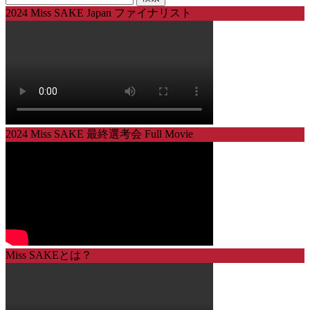
索:
2024 Miss SAKE Japan ファイナリスト
2024 Miss SAKE 最終選考会 Full Movie
Miss SAKEとは？