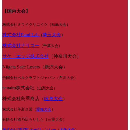
【国内大会】
株式会社ミライクリエイツ（福島大会）
株式会社Faml Lab.
(
埼玉大会
）
株式会社ナリコー
（千葉大会）
サケ・エッジ株式会社
（神奈川大会）
Niigata Sake Lovers（新潟大会）
合同会社ベルクラフトジャパン（石川大会）
nanairo株式会社
（山梨大会）
株式会社鳥重商店（
岐阜大会
）
株式会社革新企業（
愛知大会
）
有限会社酒乃店もりした（三重大会）
株式会社NEXELエージェンシー
（
大阪大会
）