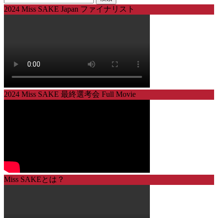
索:
2024 Miss SAKE Japan ファイナリスト
2024 Miss SAKE 最終選考会 Full Movie
Miss SAKEとは？