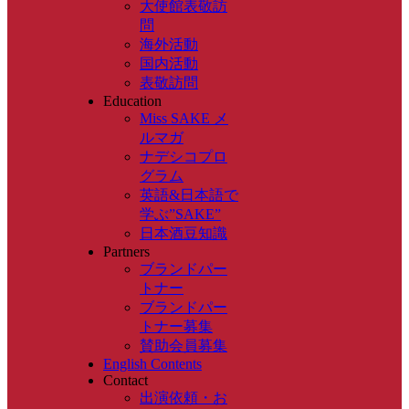
大使館表敬訪
問
海外活動
国内活動
表敬訪問
Education
Miss SAKE メ
ルマガ
ナデシコプロ
グラム
英語&日本語で
学ぶ”SAKE”
日本酒豆知識
Partners
ブランドパー
トナー
ブランドパー
トナー募集
賛助会員募集
English Contents
Contact
出演依頼・お