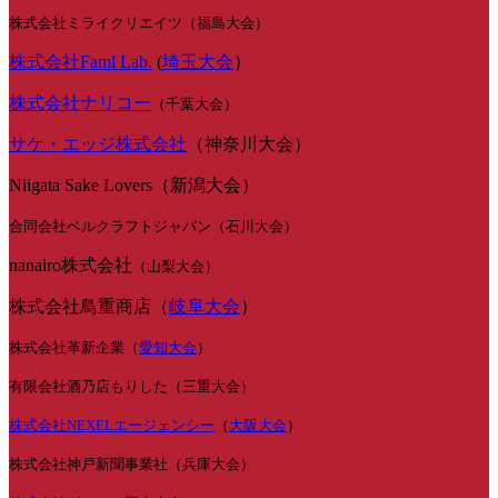
株式会社ミライクリエイツ（福島大会）
株式会社Faml Lab.
(
埼玉大会
）
株式会社ナリコー
（千葉大会）
サケ・エッジ株式会社
（神奈川大会）
Niigata Sake Lovers（新潟大会）
合同会社ベルクラフトジャパン（石川大会）
nanairo株式会社
（山梨大会）
株式会社鳥重商店（
岐阜大会
）
株式会社革新企業（
愛知大会
）
有限会社酒乃店もりした（三重大会）
株式会社NEXELエージェンシー
（
大阪大会
）
株式会社神戸新聞事業社（兵庫大会）