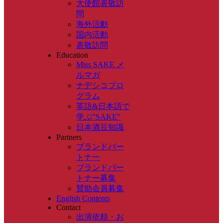
大使館表敬訪
問
海外活動
国内活動
表敬訪問
Education
Miss SAKE メ
ルマガ
ナデシコプロ
グラム
英語&日本語で
学ぶ”SAKE”
日本酒豆知識
Partners
ブランドパー
トナー
ブランドパー
トナー募集
賛助会員募集
English Contents
Contact
出演依頼・お