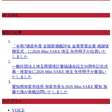
Mr SAKE
最近の記事
「令和7酒造年度 全国新酒鑑評会 金賞受賞企業 感謝状
贈呈式」に2026 Miss SAKE 埼玉 矢作明子が出席いた
しました
一般社団法人埼玉県環境計量協議会設立50周年記念式
典・祝賀会に2026 Miss SAKE 埼玉 矢作明子が参加い
たしました
愛知県弥富市役所 弥富市長を2026 Miss SAKE 愛知 加
藤七海が表敬訪問いたしました
カテゴリー
VOICE