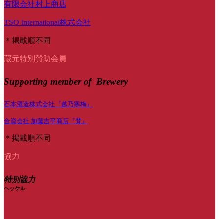
有限会社村上商店
TSO International株式会社
＊掲載順不同
蔵元特別賛助会員
Supporting member of Brewery
石本酒造株式会社『越乃寒梅』
合資会社 加藤吉平商店『梵』
＊掲載順不同
協力
特別協力
ヘッケル