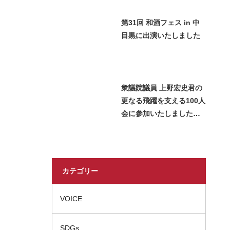
第31回 和酒フェス in 中
目黒に出演いたしました
衆議院議員 上野宏史君の
更なる飛躍を支える100人
会に参加いたしました＿
2026 Miss SAKE Japan
長瀬志珠
カテゴリー
VOICE
SDGs