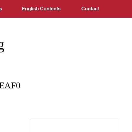
s
English Contents
Contact
g
3EAF0