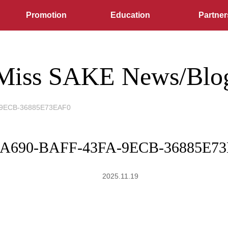
Promotion
Education
Partner
Miss SAKE News/Blo
-9ECB-36885E73EAF0
A690-BAFF-43FA-9ECB-36885E7
2025.11.19