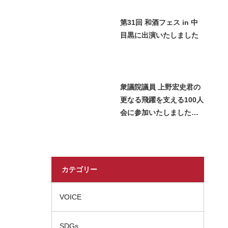
第31回 和酒フェス in 中
目黒に出演いたしました
衆議院議員 上野宏史君の
更なる飛躍を支える100人
会に参加いたしました＿
2026 Miss SAKE Japan
長瀬志珠
カテゴリー
VOICE
SDGs