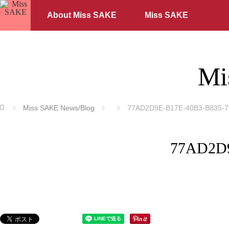
About Miss SAKE
Miss SAKE
Mi
ホーム
Miss SAKE News/Blog
77AD2D9E-B17E-40B3-B835-
77AD2D9