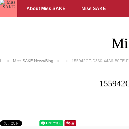
About Miss SAKE
Miss SAKE
Mi
ホーム
Miss SAKE News/Blog
155942CF-D360-44A6-B0FE-
155942