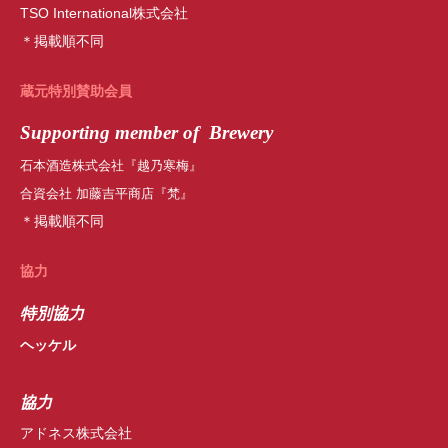
TSO International株式会社
＊掲載順不同
蔵元特別賛助会員
Supporting member of Brewery
石本酒造株式会社『越乃寒梅』
合資会社 加藤吉平商店『梵』
＊掲載順不同
協力
特別協力
ヘッケル
協力
アドネス株式会社