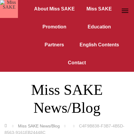
About Miss SAKE
Miss SAKE
Promotion
Education
Partners
English Contents
Contact
Miss SAKE
News/Blog
ホーム
Miss SAKE News/Blog
C4F9B838-F3B7-4B5D-
8563-9161EB24448C