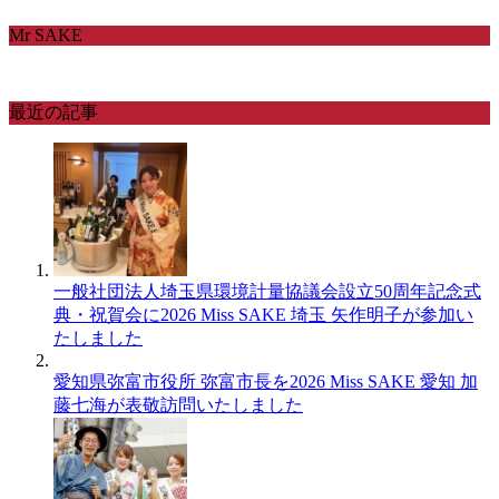
Mr SAKE
最近の記事
一般社団法人埼玉県環境計量協議会設立50周年記念式
典・祝賀会に2026 Miss SAKE 埼玉 矢作明子が参加い
たしました
愛知県弥富市役所 弥富市長を2026 Miss SAKE 愛知 加
藤七海が表敬訪問いたしました