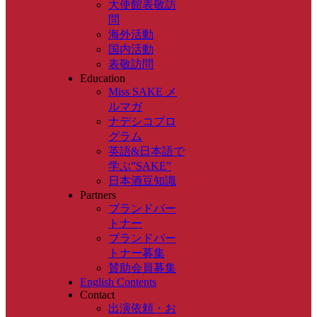
大使館表敬訪
問
海外活動
国内活動
表敬訪問
Education
Miss SAKE メ
ルマガ
ナデシコプロ
グラム
英語&日本語で
学ぶ”SAKE”
日本酒豆知識
Partners
ブランドパー
トナー
ブランドパー
トナー募集
賛助会員募集
English Contents
Contact
出演依頼・お