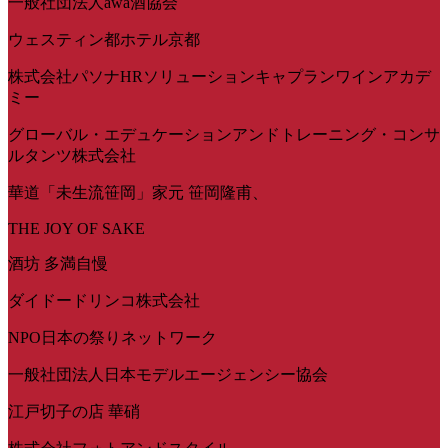
一般社団法人awa酒協会
ウェスティン都ホテル京都
株式会社パソナHRソリューションキャプランワインアカデ
ミー
グローバル・エデュケーションアンドトレーニング・コンサ
ルタンツ株式会社
華道「未生流笹岡」家元 笹岡隆甫、
THE JOY OF SAKE
酒坊 多満自慢
ダイドードリンコ株式会社
NPO日本の祭りネットワーク
一般社団法人日本モデルエージェンシー協会
江戸切子の店 華硝