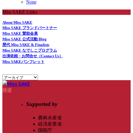
None
Miss SAKE Links
About Miss SAKE
Miss SAKE ブランドパートナー
Miss SAKE 賛助会員
Miss SAKE 公式活動 Blog
歴代 Miss SAKE & Finalists
Miss SAKE なでしこプログラム
出演依頼・お問合せ（Contact Us）
Miss SAKEパンフレット
後援
Supported by
農林水産省
経済産業省
国税庁