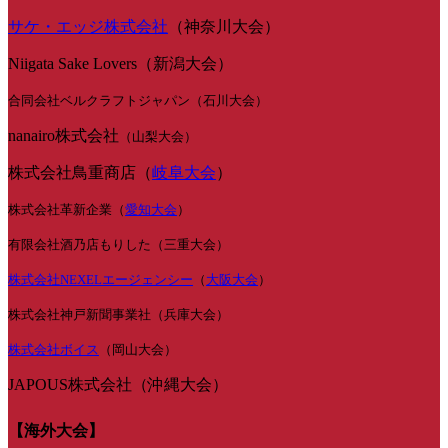
サケ・エッジ株式会社
（神奈川大会）
Niigata Sake Lovers（新潟大会）
合同会社ベルクラフトジャパン（石川大会）
nanairo株式会社
（山梨大会）
株式会社鳥重商店（
岐阜大会
）
株式会社革新企業（
愛知大会
）
有限会社酒乃店もりした（三重大会）
株式会社NEXELエージェンシー
（
大阪大会
）
株式会社神戸新聞事業社（兵庫大会）
株式会社ボイス
（岡山大会）
JAPOUS株式会社（沖縄大会）
【海外大会】