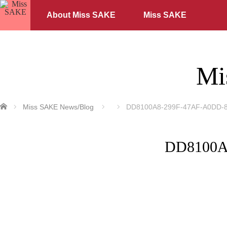
About Miss SAKE
Miss SAKE
Mi
ホーム
Miss SAKE News/Blog
DD8100A8-299F-47AF-A0DD-
DD8100A