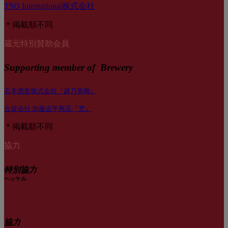
TSO International株式会社
＊掲載順不同
蔵元特別賛助会員
Supporting member of Brewery
石本酒造株式会社『越乃寒梅』
合資会社 加藤吉平商店『梵』
＊掲載順不同
協力
特別協力
ヘッケル
協力