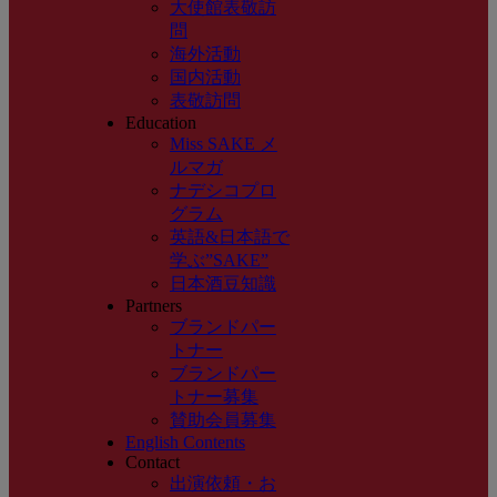
大使館表敬訪
問
海外活動
国内活動
表敬訪問
Education
Miss SAKE メ
ルマガ
ナデシコプロ
グラム
英語&日本語で
学ぶ”SAKE”
日本酒豆知識
Partners
ブランドパー
トナー
ブランドパー
トナー募集
賛助会員募集
English Contents
Contact
出演依頼・お