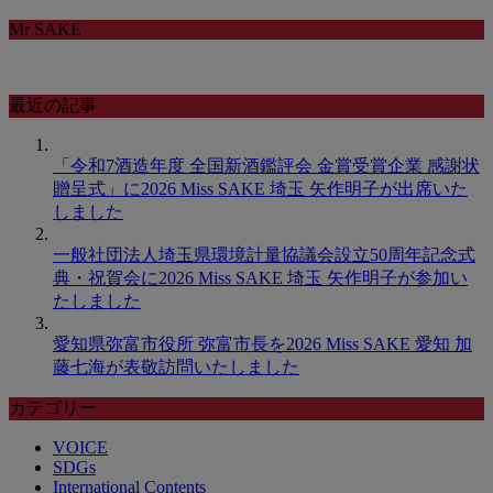
Mr SAKE
最近の記事
「令和7酒造年度 全国新酒鑑評会 金賞受賞企業 感謝状
贈呈式」に2026 Miss SAKE 埼玉 矢作明子が出席いた
しました
一般社団法人埼玉県環境計量協議会設立50周年記念式
典・祝賀会に2026 Miss SAKE 埼玉 矢作明子が参加い
たしました
愛知県弥富市役所 弥富市長を2026 Miss SAKE 愛知 加
藤七海が表敬訪問いたしました
カテゴリー
VOICE
SDGs
International Contents