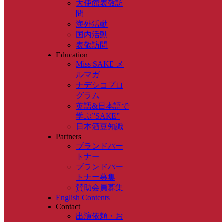
大使館表敬訪
問
海外活動
国内活動
表敬訪問
Education
Miss SAKE メ
ルマガ
ナデシコプロ
グラム
英語&日本語で
学ぶ”SAKE”
日本酒豆知識
Partners
ブランドパー
トナー
ブランドパー
トナー募集
賛助会員募集
English Contents
Contact
出演依頼・お