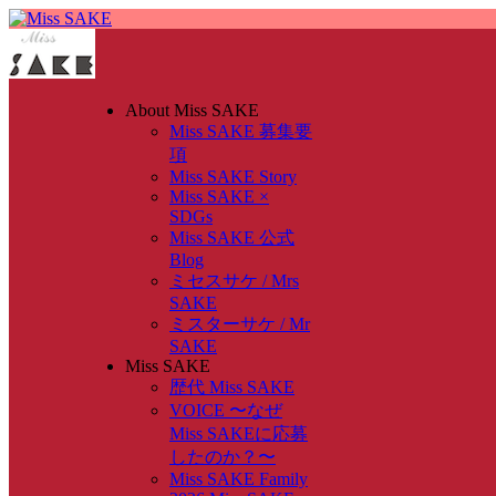
About Miss SAKE
Miss SAKE 募集要
項
Miss SAKE Story
Miss SAKE ×
SDGs
Miss SAKE 公式
Blog
ミセスサケ / Mrs
SAKE
ミスターサケ / Mr
SAKE
Miss SAKE
歴代 Miss SAKE
VOICE 〜なぜ
Miss SAKEに応募
したのか？〜
Miss SAKE Family