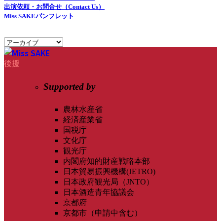
出演依頼・お問合せ（Contact Us）
Miss SAKEパンフレット
後援
Supported by
農林水産省
経済産業省
国税庁
文化庁
観光庁
内閣府知的財産戦略本部
日本貿易振興機構(JETRO)
日本政府観光局（JNTO）
日本酒造青年協議会
京都府
京都市（申請中含む）