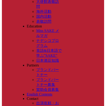
大使館表敬訪
問
海外活動
国内活動
表敬訪問
Education
Miss SAKE メ
ルマガ
ナデシコプロ
グラム
英語&日本語で
学ぶ”SAKE”
日本酒豆知識
Partners
ブランドパー
トナー
ブランドパー
トナー募集
賛助会員募集
English Contents
Contact
出演依頼・お