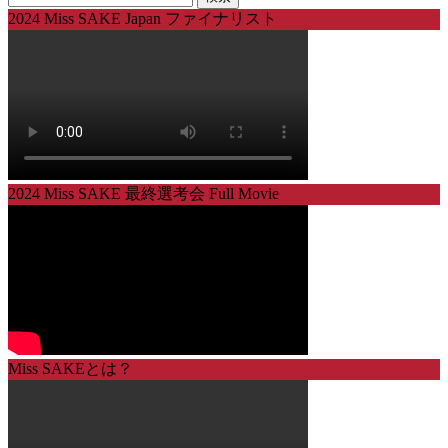
索:
2024 Miss SAKE Japan ファイナリスト
2024 Miss SAKE 最終選考会 Full Movie
Miss SAKEとは？