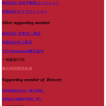
株式会社 渋谷不動産エージェント
有限会社キクプランドゥー
Silver supporting member
株式会社 岸本吉二商店
有限会社村上商店
TSO International株式会社
＊掲載順不同
蔵元特別賛助会員
Supporting member of Brewery
石本酒造株式会社『越乃寒梅』
合資会社 加藤吉平商店『梵』