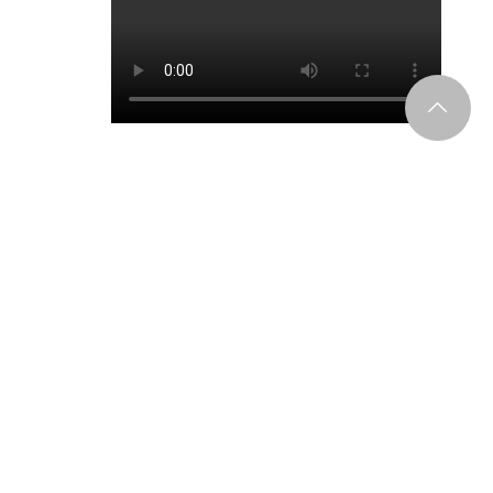
P
2024 Miss SAKE 最終選考会 Full Movie