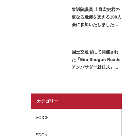
衆議院議員 上野宏史君の
更なる飛躍を支える100人
会に参加いたしました＿
2026 Miss SAKE Japan
長瀬志珠
国土交通省にて開催され
た「Edo Shogun Roads
アンバサダー就任式」に
2026 Miss SAKE 新潟の
山﨑 万央が参加いたしま
した
カテゴリー
VOICE
SDGs