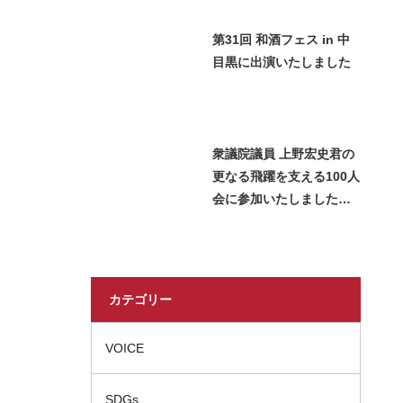
第31回 和酒フェス in 中
目黒に出演いたしました
衆議院議員 上野宏史君の
更なる飛躍を支える100人
会に参加いたしました＿
2026 Miss SAKE Japan
長瀬志珠
カテゴリー
VOICE
SDGs