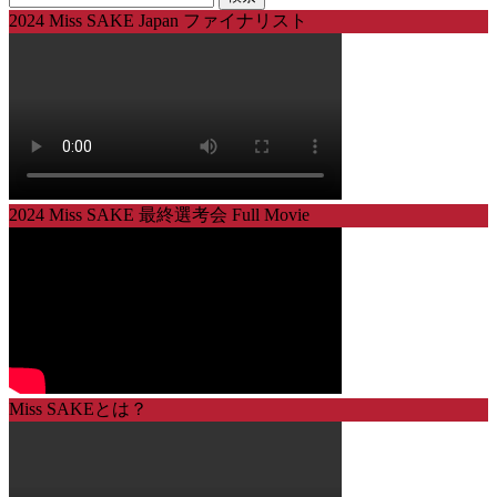
索:
2024 Miss SAKE Japan ファイナリスト
2024 Miss SAKE 最終選考会 Full Movie
Miss SAKEとは？