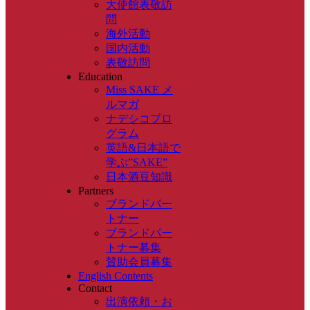
大使館表敬訪
問
海外活動
国内活動
表敬訪問
Education
Miss SAKE メ
ルマガ
ナデシコプロ
グラム
英語&日本語で
学ぶ”SAKE”
日本酒豆知識
Partners
ブランドパー
トナー
ブランドパー
トナー募集
賛助会員募集
English Contents
Contact
出演依頼・お