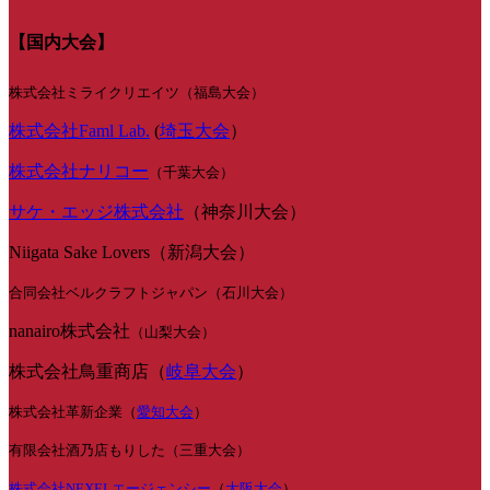
【国内大会】
株式会社ミライクリエイツ（福島大会）
株式会社Faml Lab.
(
埼玉大会
）
株式会社ナリコー
（千葉大会）
サケ・エッジ株式会社
（神奈川大会）
Niigata Sake Lovers（新潟大会）
合同会社ベルクラフトジャパン（石川大会）
nanairo株式会社
（山梨大会）
株式会社鳥重商店（
岐阜大会
）
株式会社革新企業（
愛知大会
）
有限会社酒乃店もりした（三重大会）
株式会社NEXELエージェンシー
（
大阪大会
）