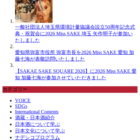
一般社団法人埼玉県環境計量協議会設立50周年記念式
典・祝賀会に2026 Miss SAKE 埼玉 矢作明子が参加い
たしました
愛知県弥富市役所 弥富市長を2026 Miss SAKE 愛知 加
藤七海が表敬訪問いたしました
【SAKAE SAKE SQUARE 2026】に2026 Miss SAKE 愛
知 加藤七海が参加させていただきました
カテゴリー
VOICE
SDGs
International Contents
酒蔵・日本酒紹介
日本酒について学ぶ
日本文化について学ぶ
ナデシコプログラム