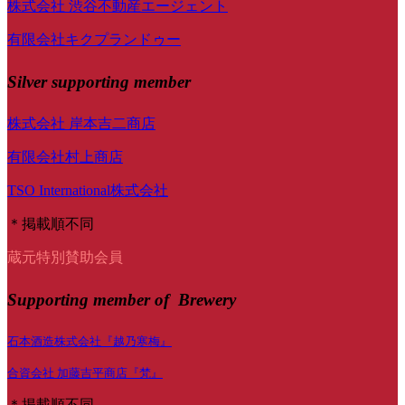
株式会社 渋谷不動産エージェント
有限会社キクプランドゥー
Silver supporting member
株式会社 岸本吉二商店
有限会社村上商店
TSO International株式会社
＊掲載順不同
蔵元特別賛助会員
Supporting member of Brewery
石本酒造株式会社『越乃寒梅』
合資会社 加藤吉平商店『梵』
＊掲載順不同