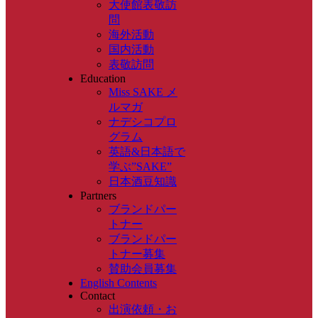
大使館表敬訪
問
海外活動
国内活動
表敬訪問
Education
Miss SAKE メ
ルマガ
ナデシコプロ
グラム
英語&日本語で
学ぶ”SAKE”
日本酒豆知識
Partners
ブランドパー
トナー
ブランドパー
トナー募集
賛助会員募集
English Contents
Contact
出演依頼・お