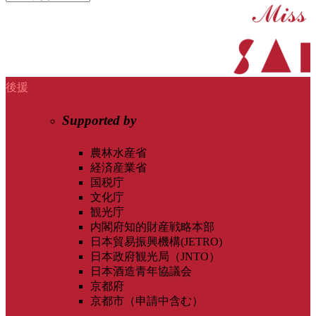
後援
Supported by
農林水産省
経済産業省
国税庁
文化庁
観光庁
内閣府知的財産戦略本部
日本貿易振興機構(JETRO)
日本政府観光局（JNTO）
日本酒造青年協議会
京都府
京都市（申請中含む）