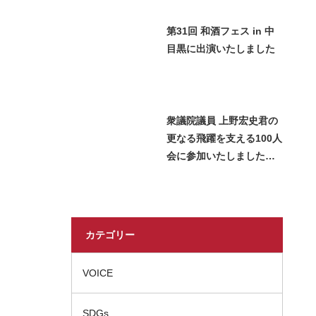
第31回 和酒フェス in 中
目黒に出演いたしました
衆議院議員 上野宏史君の
更なる飛躍を支える100人
会に参加いたしました＿
2026 Miss SAKE Japan
長瀬志珠
カテゴリー
VOICE
SDGs