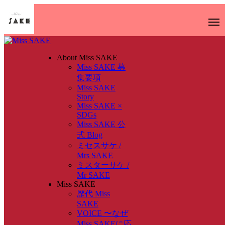
About Miss SAKE
Miss SAKE 募
集要項
Miss SAKE
Story
Miss SAKE ×
SDGs
Miss SAKE 公
式 Blog
ミセスサケ /
Mrs SAKE
ミスターサケ /
Mr SAKE
Miss SAKE
歴代 Miss
SAKE
VOICE 〜なぜ
Miss SAKEに応