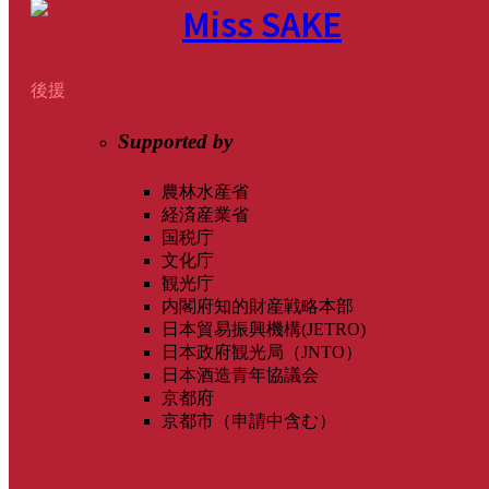
後援
Supported by
農林水産省
経済産業省
国税庁
文化庁
観光庁
内閣府知的財産戦略本部
日本貿易振興機構(JETRO)
日本政府観光局（JNTO）
日本酒造青年協議会
京都府
京都市（申請中含む）