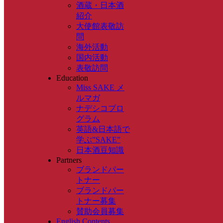
酒蔵・日本酒
紹介
大使館表敬訪
問
海外活動
国内活動
表敬訪問
Education
Miss SAKE メ
ルマガ
ナデシコプロ
グラム
英語&日本語で
学ぶ”SAKE”
日本酒豆知識
Partners
ブランドパー
トナー
ブランドパー
トナー募集
賛助会員募集
English Contents