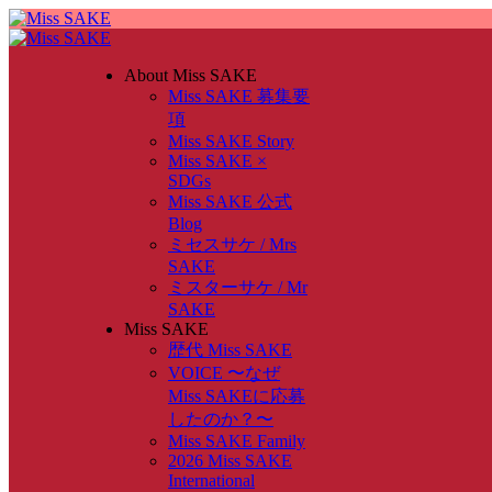
About Miss SAKE
Miss SAKE 募集要
項
Miss SAKE Story
Miss SAKE ×
SDGs
Miss SAKE 公式
Blog
ミセスサケ / Mrs
SAKE
ミスターサケ / Mr
SAKE
Miss SAKE
歴代 Miss SAKE
VOICE 〜なぜ
Miss SAKEに応募
したのか？〜
Miss SAKE Family
2026 Miss SAKE
International