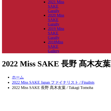
2021 Miss
SAKE
Garally
2020 Miss
SAKE
Garally
2019 Miss
SAKE
Garally
2018Miss
SAKE
Gallery
2022 Miss SAKE 長野 髙木友葉 /
ホーム
2022 Miss SAKE Japan ファイナリスト / Finalists
2022 Miss SAKE 長野 髙木友葉 / Takagi Tomoha