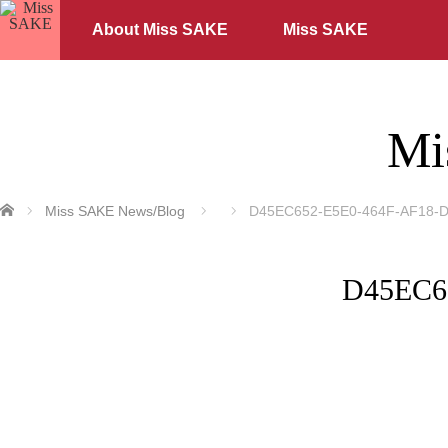
About Miss SAKE
Miss SAKE
Mi
ホーム
Miss SAKE News/Blog
D45EC652-E5E0-464F-AF18-
D45EC6