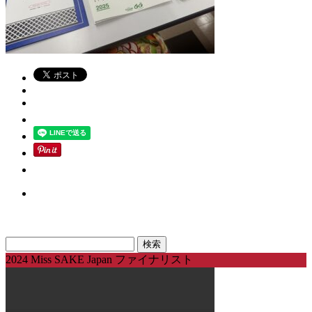
検
索:
2024 Miss SAKE Japan ファイナリスト