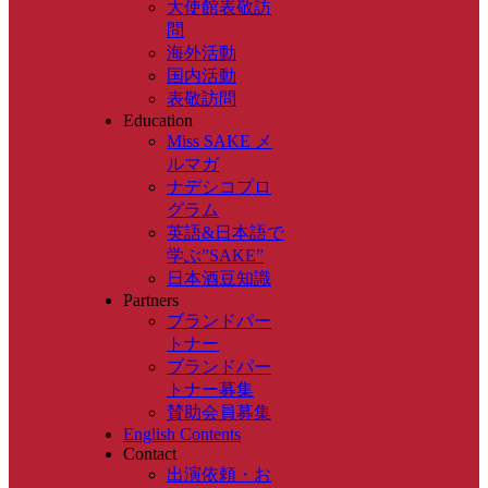
大使館表敬訪
問
海外活動
国内活動
表敬訪問
Education
Miss SAKE メ
ルマガ
ナデシコプロ
グラム
英語&日本語で
学ぶ”SAKE”
日本酒豆知識
Partners
ブランドパー
トナー
ブランドパー
トナー募集
賛助会員募集
English Contents
Contact
出演依頼・お