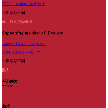
TSO International株式会社
＊掲載順不同
蔵元特別賛助会員
Supporting member of Brewery
石本酒造株式会社『越乃寒梅』
合資会社 加藤吉平商店『梵』
＊掲載順不同
協力
特別協力
ヘッケル
協力