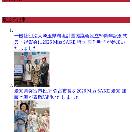
最近の記事
一般社団法人埼玉県環境計量協議会設立50周年記念式
典・祝賀会に2026 Miss SAKE 埼玉 矢作明子が参加い
たしました
愛知県弥富市役所 弥富市長を2026 Miss SAKE 愛知 加
藤七海が表敬訪問いたしました