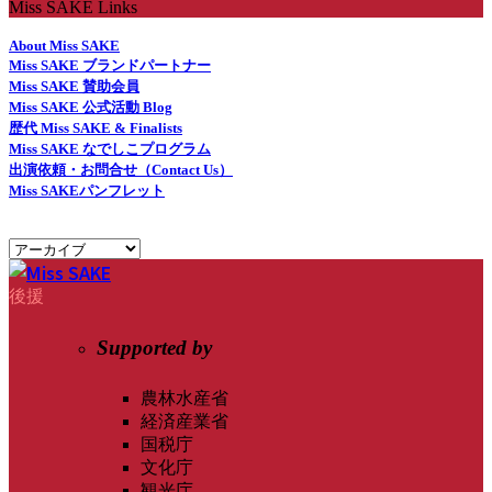
Miss SAKE Links
About Miss SAKE
Miss SAKE ブランドパートナー
Miss SAKE 賛助会員
Miss SAKE 公式活動 Blog
歴代 Miss SAKE & Finalists
Miss SAKE なでしこプログラム
出演依頼・お問合せ（Contact Us）
Miss SAKEパンフレット
後援
Supported by
農林水産省
経済産業省
国税庁
文化庁
観光庁