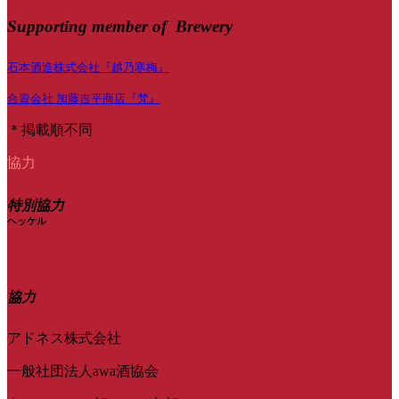
Supporting member of Brewery
石本酒造株式会社『越乃寒梅』
合資会社 加藤吉平商店『梵』
＊掲載順不同
協力
特別協力
ヘッケル
協力
アドネス株式会社
一般社団法人awa酒協会