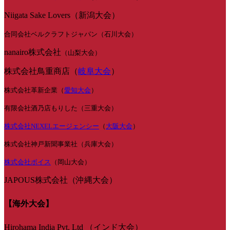
Niigata Sake Lovers（新潟大会）
合同会社ベルクラフトジャパン（石川大会）
nanairo株式会社
（山梨大会）
株式会社鳥重商店（
岐阜大会
）
株式会社革新企業（
愛知大会
）
有限会社酒乃店もりした（三重大会）
株式会社NEXELエージェンシー
（
大阪大会
）
株式会社神戸新聞事業社（兵庫大会）
株式会社ボイス
（岡山大会）
JAPOUS株式会社（沖縄大会）
【海外大会】
Hirohama India Pvt. Ltd （インド大会）