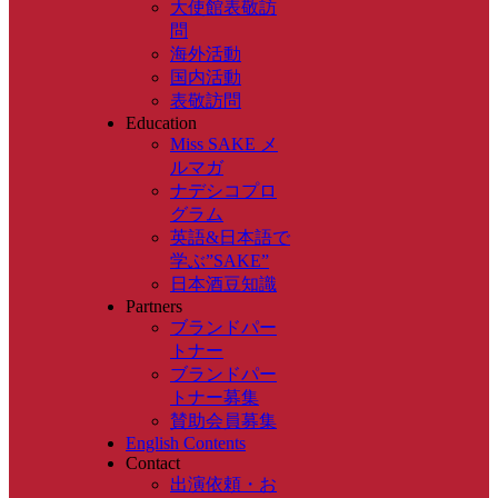
大使館表敬訪
問
海外活動
国内活動
表敬訪問
Education
Miss SAKE メ
ルマガ
ナデシコプロ
グラム
英語&日本語で
学ぶ”SAKE”
日本酒豆知識
Partners
ブランドパー
トナー
ブランドパー
トナー募集
賛助会員募集
English Contents
Contact
出演依頼・お