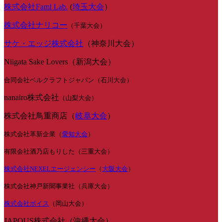
株式会社Faml Lab.
(
埼玉大会
）
株式会社ナリコー
（千葉大会）
サケ・エッジ株式会社
（神奈川大会）
Niigata Sake Lovers（新潟大会）
合同会社ベルクラフトジャパン（石川大会）
nanairo株式会社
（山梨大会）
株式会社鳥重商店（
岐阜大会
）
株式会社革新企業（
愛知大会
）
有限会社酒乃店もりした（三重大会）
株式会社NEXELエージェンシー
（
大阪大会
）
株式会社神戸新聞事業社（兵庫大会）
株式会社ボイス
（岡山大会）
JAPOUS株式会社（沖縄大会）