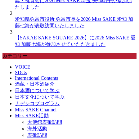
典・祝賀会に2026 Miss SAKE 埼玉 矢作明子が参加い
たしました
愛知県弥富市役所 弥富市長を2026 Miss SAKE 愛知 加
藤七海が表敬訪問いたしました
【SAKAE SAKE SQUARE 2026】に2026 Miss SAKE 愛
知 加藤七海が参加させていただきました
カテゴリー
VOICE
SDGs
International Contents
酒蔵・日本酒紹介
日本酒について学ぶ
日本文化について学ぶ
ナデシコプログラム
Miss SAKE Channel
Miss SAKE活動
大使館表敬訪問
海外活動
表敬訪問