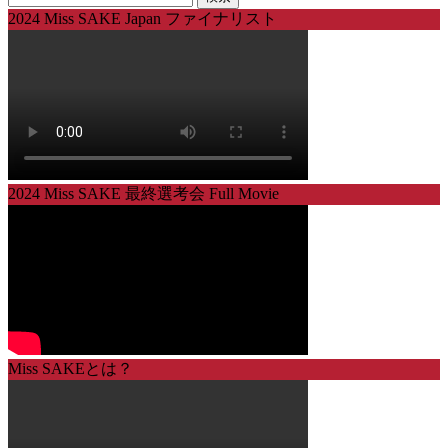
索:
2024 Miss SAKE Japan ファイナリスト
2024 Miss SAKE 最終選考会 Full Movie
Miss SAKEとは？