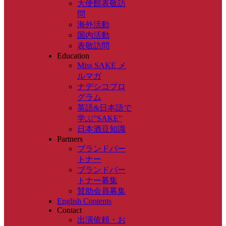
大使館表敬訪
問
海外活動
国内活動
表敬訪問
Education
Miss SAKE メ
ルマガ
ナデシコプロ
グラム
英語&日本語で
学ぶ”SAKE”
日本酒豆知識
Partners
ブランドパー
トナー
ブランドパー
トナー募集
賛助会員募集
English Contents
Contact
出演依頼・お