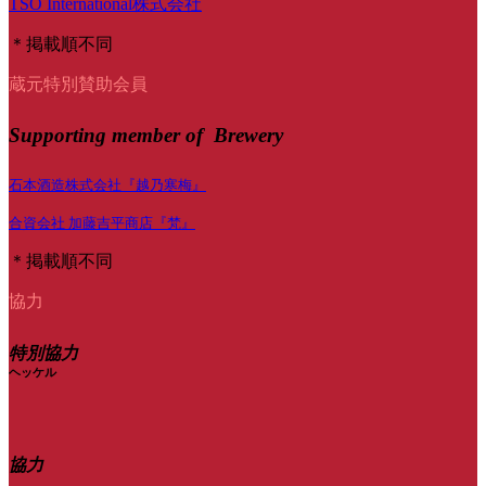
TSO International株式会社
＊掲載順不同
蔵元特別賛助会員
Supporting member of Brewery
石本酒造株式会社『越乃寒梅』
合資会社 加藤吉平商店『梵』
＊掲載順不同
協力
特別協力
ヘッケル
協力