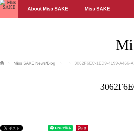
About Miss SAKE
Miss SAKE
Mi
ホーム
Miss SAKE News/Blog
3062F6EC-1ED9-4199-A466-
3062F6E