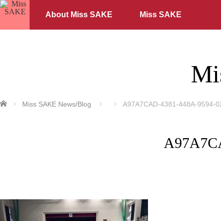
About Miss SAKE
Miss SAKE
Mi
ホーム
Miss SAKE News/Blog
A97A7CAD-4381-448A-9594-
A97A7CA