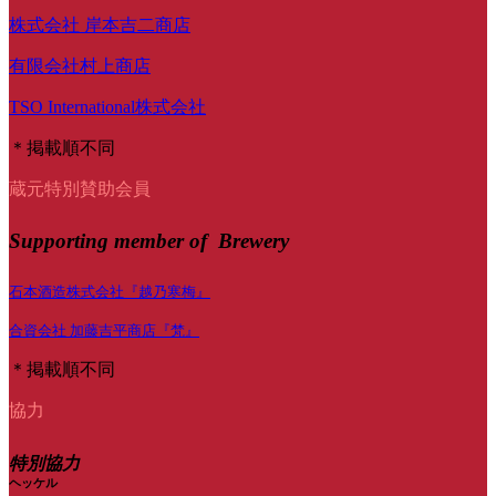
株式会社 岸本吉二商店
有限会社村上商店
TSO International株式会社
＊掲載順不同
蔵元特別賛助会員
Supporting member of Brewery
石本酒造株式会社『越乃寒梅』
合資会社 加藤吉平商店『梵』
＊掲載順不同
協力
特別協力
ヘッケル