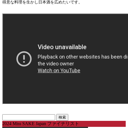
得意な料理を生かし日本酒を広めたいです。
検
索:
2024 Miss SAKE Japan ファイナリスト