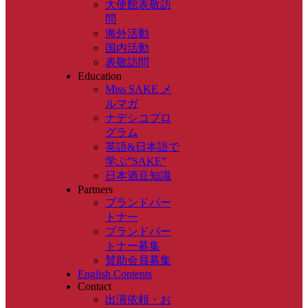
大使館表敬訪
問
海外活動
国内活動
表敬訪問
Education
Miss SAKE メ
ルマガ
ナデシコプロ
グラム
英語&日本語で
学ぶ”SAKE”
日本酒豆知識
Partners
ブランドパー
トナー
ブランドパー
トナー募集
賛助会員募集
English Contents
Contact
出演依頼・お