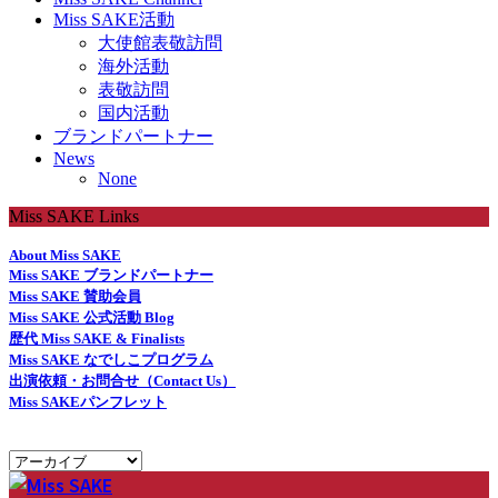
Miss SAKE活動
大使館表敬訪問
海外活動
表敬訪問
国内活動
ブランドパートナー
News
None
Miss SAKE Links
About Miss SAKE
Miss SAKE ブランドパートナー
Miss SAKE 賛助会員
Miss SAKE 公式活動 Blog
歴代 Miss SAKE & Finalists
Miss SAKE なでしこプログラム
出演依頼・お問合せ（Contact Us）
Miss SAKEパンフレット