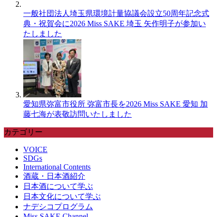
一般社団法人埼玉県環境計量協議会設立50周年記念式
典・祝賀会に2026 Miss SAKE 埼玉 矢作明子が参加い
たしました
愛知県弥富市役所 弥富市長を2026 Miss SAKE 愛知 加
藤七海が表敬訪問いたしました
カテゴリー
VOICE
SDGs
International Contents
酒蔵・日本酒紹介
日本酒について学ぶ
日本文化について学ぶ
ナデシコプログラム
Miss SAKE Channel