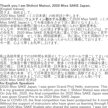
Thank you I am Shihori Matsui, 2020 Miss SAKE Japan.
[English follows]
皆さま、始めまして。
2020 Miss SAKE（ミス日本酒）の松井詩と申します。
2020年7月6日に
ウェスティン都ホテル京都
にて2020 Miss SAK
Miss SAKE Japanとして今後活動をさせて頂く運びとなりました。
世間が未曽有の事態に陥り4ヵ月の延期が報じられた最終選考会。
そんな中、半年間もの間、心が潰えず夢を追いかけ続けられたのは、ナ
の先生方、2020 Miss SAKE 北海道代表に選んで頂いて以来温
ランプリの皆様、そして長い間切磋琢磨し、共に励んできた同期のファ
全ての皆様との御縁、お力添えがあったからだと痛感しております。
今一度、心より厚くお礼申し上げます。
私は高校卒業までの10年間を米国そしてシンガポールで過ごしてまい
う思うか〉が含まれていることを実感するのに十分な歳月を過ごす中、
現在、北海道十勝で獣医師を志す中、数多くの生産者様との御縁を通じ
肌で感じ、日本文化を司る日本酒・日本食をより多くの方々に知ってい
2020 Miss SAKEとして、これまで歴代のMiss SAKEの皆様
な日本酒の未来、そして日本酒文化の更なる飛躍に貢献できるよう、精
皆様にも引き続きましてのご指導、ご支援を賜れましたら幸いです。
2020 Miss SAKE 松井詩
for English Speakers
[2020 Miss SAKE Japan, I was given Grand Prix] Hello, everyone. This 
It is my greatest pleasure to inform you that, I, Shihori Matsui was e
On July 6th, 2020, the final competition for 2020 Miss SAKE Japan was 
I was given Grand Prix to be 2020 Miss SAKE Japan.
Due to COVID-19, the final competition has been postponed for 4 mon
Without the support of instructors who have given us learning throug
and 2020 Miss SAKE finalists who shared the same passion, I was not ab