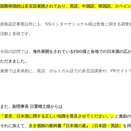
国際唎酒師は多言語展開されており、英語、中国語、韓国語、スペイン
資格認定事業以外にも、SSIインターナショナル様は飲食に関する調査
活動と多様です。
今回の訪問では、
海外展開をされているFBO様と各地での日本酒の広がり
ただきました。
連携では具体的に、英語、ポルトガル語での多言語講座や、PRサイトでの
また、副理事長 日置晴之様からは
「是非、日本酒に関する正しい知識を普及させてください。」
と激励の
それに加えて、
きき酒師の教科書『日本酒の基』（日本語・英語）
を拝