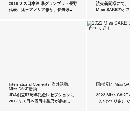
2018 ミス日本酒 準グランプリ・長野
読売新聞様にて
代表、児玉アメリア彩が、長野県酒
Miss SAKEの
造組合様…
いたしまし…
International Contents
,
海外活動
,
国内活動
,
Miss S
Miss SAKE活動
JBA創立57周年記念レセプションに
2022 Miss SAK
2017ミス日本酒田中梨乃が参加して
（いそべ りさ）
まいりま…